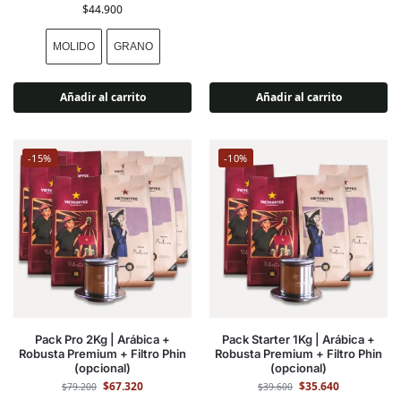
$
44.900
MOLIDO
GRANO
Añadir al carrito
Añadir al carrito
-15%
-10%
Pack Pro 2Kg | Arábica +
Pack Starter 1Kg | Arábica +
Robusta Premium + Filtro Phin
Robusta Premium + Filtro Phin
(opcional)
(opcional)
$
67.320
$
35.640
$
79.200
$
39.600