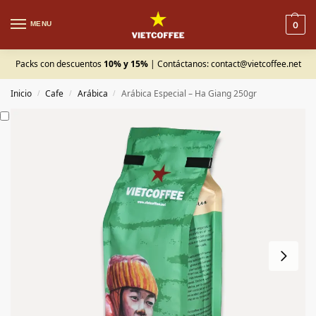
MENU
0
Packs con descuentos
10% y 15%
| Contáctanos:
contact@vietcoffee.net
Inicio
Cafe
Arábica
Arábica Especial – Ha Giang 250gr
/
/
/