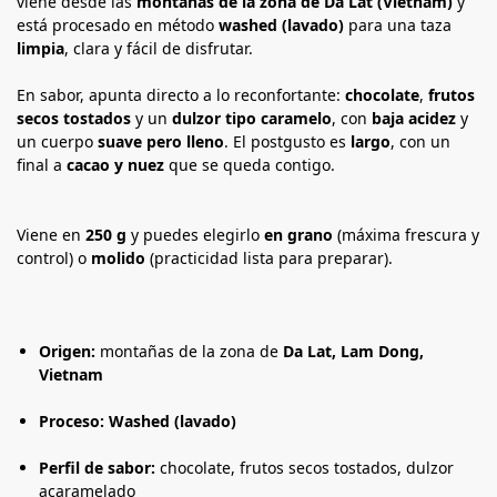
viene desde las
montañas de la zona de Da Lat (Vietnam)
y
está procesado en método
washed (lavado)
para una taza
limpia
, clara y fácil de disfrutar.
En sabor, apunta directo a lo reconfortante:
chocolate
,
frutos
secos tostados
y un
dulzor tipo caramelo
, con
baja acidez
y
un cuerpo
suave pero lleno
. El postgusto es
largo
, con un
final a
cacao y nuez
que se queda contigo.
Viene en
250 g
y puedes elegirlo
en grano
(máxima frescura y
control) o
molido
(practicidad lista para preparar).
Origen:
montañas de la zona de
Da Lat, Lam Dong,
Vietnam
Proceso:
Washed (lavado)
Perfil de sabor:
chocolate, frutos secos tostados, dulzor
acaramelado