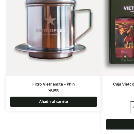
Filtro Vietnamita – Phin
Caja Vietco
$
9.900
Añadir al carrito