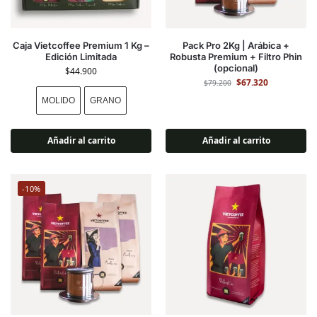
Caja Vietcoffee Premium 1 Kg –
Pack Pro 2Kg | Arábica +
Edición Limitada
Robusta Premium + Filtro Phin
(opcional)
$
44.900
$
67.320
$
79.200
MOLIDO
GRANO
Añadir al carrito
Añadir al carrito
-10%