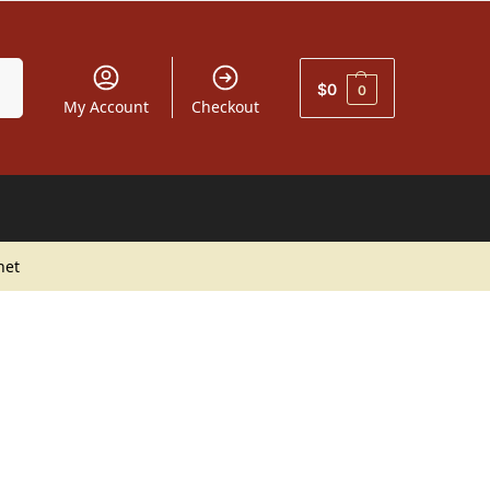
car
$
0
0
My Account
Checkout
net