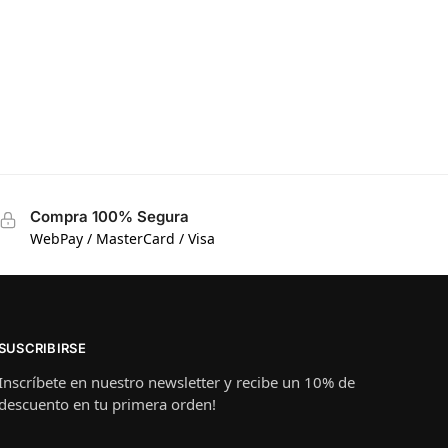
Compra 100% Segura
WebPay / MasterCard / Visa
SUSCRIBIRSE
Inscríbete en nuestro newsletter y recibe un 10% de
descuento en tu primera orden!