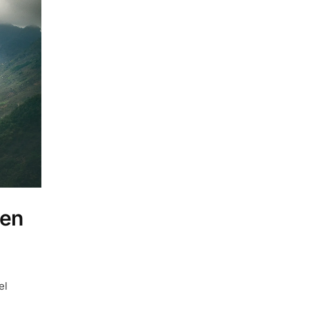
 en
el