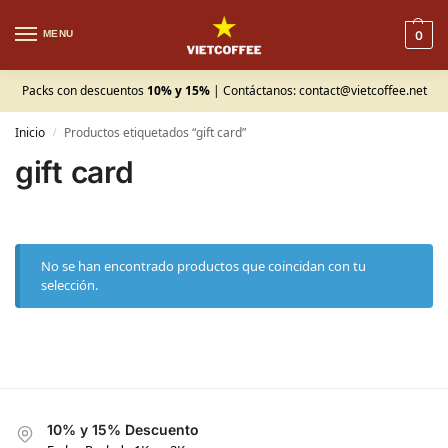
MENU
0
Packs con descuentos
10% y 15%
| Contáctanos:
contact@vietcoffee.net
Inicio
Productos etiquetados “gift card”
/
gift card
No se han encontrado productos que coincidan con tu
selección.
10% y 15% Descuento