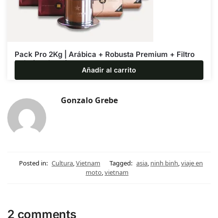
Pack Pro 2Kg | Arábica + Robusta Premium + Filtro
Phin (opcional)
Añadir al carrito
$
67.320
$
79.200
Gonzalo Grebe
Posted in:
Cultura
,
Vietnam
Tagged:
asia
,
ninh binh
,
viaje en
moto
,
vietnam
2 comments