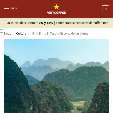
MENU
0
Packs con descuentos
10% y 15%
| Contáctanos:
contact@vietcoffee.net
Inicio
Cultura
Ninh Binh: El Tesoro Escondido de Vietnam
/
/