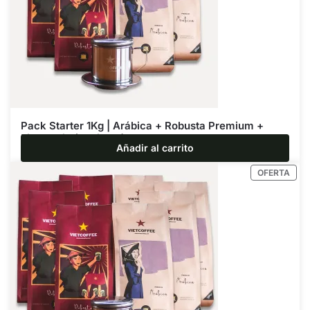
Pack Starter 1Kg | Arábica + Robusta Premium +
Filtro Phin (opcional)
Añadir al carrito
$
35.640
$
39.600
OFERTA