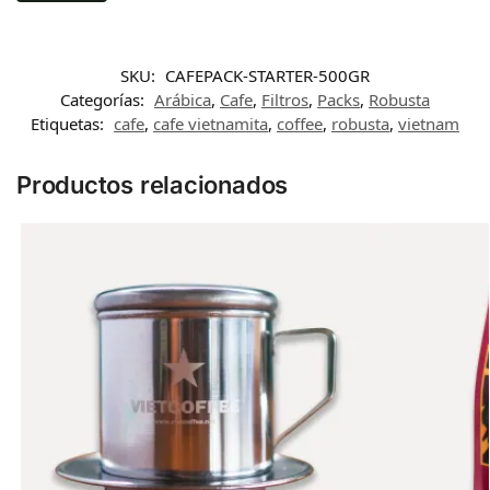
SKU:
CAFEPACK-STARTER-500GR
Categorías:
Arábica
,
Cafe
,
Filtros
,
Packs
,
Robusta
Etiquetas:
cafe
,
cafe vietnamita
,
coffee
,
robusta
,
vietnam
Productos relacionados