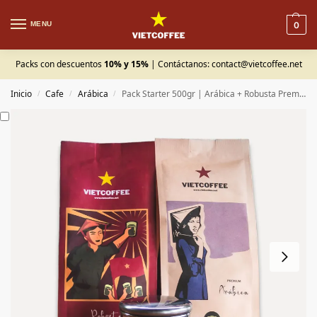
MENU
0
Packs con descuentos
10% y 15%
| Contáctanos:
contact@vietcoffee.net
Inicio
Cafe
Arábica
Pack Starter 500gr | Arábica + Robusta Premium + Filtro Phin (opcional)
/
/
/