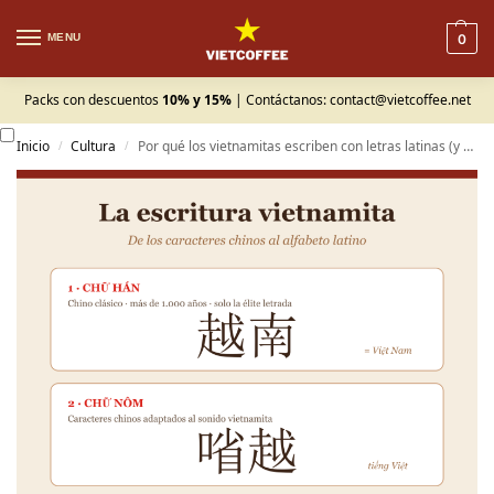
MENU
0
Packs con descuentos
10% y 15%
| Contáctanos:
contact@vietcoffee.net
Inicio
Cultura
Por qué los vietnamitas escriben con letras latinas (y qué tiene que ver con el café)
/
/