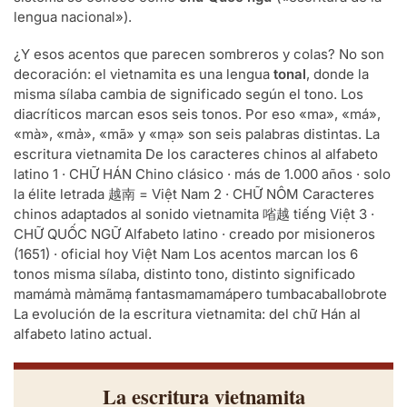
lengua nacional»).
¿Y esos acentos que parecen sombreros y colas? No son
decoración: el vietnamita es una lengua
tonal
, donde la
misma sílaba cambia de significado según el tono. Los
diacríticos marcan esos seis tonos. Por eso «ma», «má»,
«mà», «mả», «mã» y «mạ» son seis palabras distintas. La
escritura vietnamita De los caracteres chinos al alfabeto
latino 1 · CHỮ HÁN Chino clásico · más de 1.000 años · solo
la élite letrada 越南 = Việt Nam 2 · CHỮ NÔM Caracteres
chinos adaptados al sonido vietnamita 㗂越 tiếng Việt 3 ·
CHỮ QUỐC NGỮ Alfabeto latino · creado por misioneros
(1651) · oficial hoy Việt Nam Los acentos marcan los 6
tonos misma sílaba, distinto tono, distinto significado
mamámà mảmãmạ fantasmamamápero tumbacaballobrote
La evolución de la escritura vietnamita: del chữ Hán al
alfabeto latino actual.
La escritura vietnamita