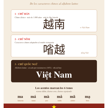
De los caracteres chinos al alfabeto latino
1 · CHỮ HÁN
越南
Chino clásico · más de 1.000 años · solo la élite letrada
= Việt Nam
2 · CHỮ NÔM
㗂越
Caracteres chinos adaptados al sonido vietnamita
tiếng Việt
3 · CHỮ QUỐC NGỮ
Alfabeto latino · creado por misioneros (1651) · oficial hoy
Việt Nam
Los acentos marcan los 6 tonos
misma sílaba, distinto tono, distinto significado
ma
má
mà
mả
mã
mạ
fantasma
mamá
pero
tumba
caballo
brote