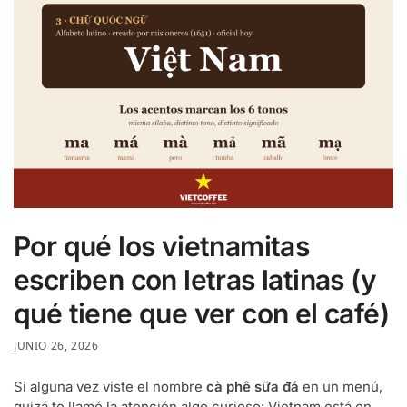
Por qué los vietnamitas
escriben con letras latinas (y
qué tiene que ver con el café)
JUNIO 26, 2026
Si alguna vez viste el nombre
cà phê sữa đá
en un menú,
quizá te llamó la atención algo curioso: Vietnam está en