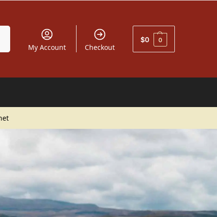
car
$
0
0
My Account
Checkout
net