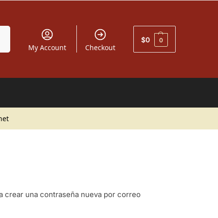
car
$
0
0
My Account
Checkout
net
ra crear una contraseña nueva por correo